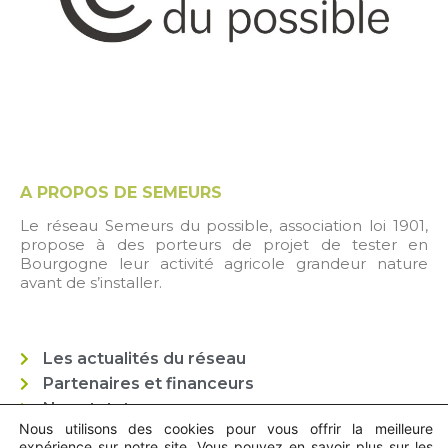
A PROPOS DE SEMEURS
Le réseau Semeurs du possible, association loi 1901,
propose à des porteurs de projet de tester en
Bourgogne leur activité agricole grandeur nature
avant de s’installer.
Les actualités du réseau
Partenaires et financeurs
Nos statuts
Nous utilisons des cookies pour vous offrir la meilleure
Mentions légales / CGU
expérience sur notre site. Vous pouvez en savoir plus sur les